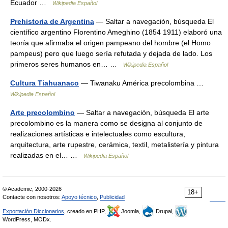
Ecuador …
Wikipedia Español
Prehistoria de Argentina
— Saltar a navegación, búsqueda El
científico argentino Florentino Ameghino (1854 1911) elaboró una
teoría que afirmaba el origen pampeano del hombre (el Homo
pampeus) pero que luego sería refutada y dejada de lado. Los
primeros seres humanos en… …
Wikipedia Español
Cultura Tiahuanaco
— Tiwanaku América precolombina …
Wikipedia Español
Arte precolombino
— Saltar a navegación, búsqueda El arte
precolombino es la manera como se designa al conjunto de
realizaciones artísticas e intelectuales como escultura,
arquitectura, arte rupestre, cerámica, textil, metalistería y pintura
realizadas en el… …
Wikipedia Español
© Academic, 2000-2026
18+
Contacte con nosotros:
Apoyo técnico
,
Publicidad
Exportación Diccionarios
, creado en PHP,
Joomla,
Drupal,
WordPress, MODx.