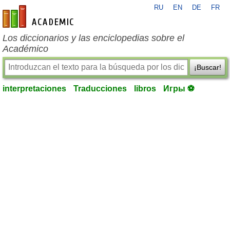
RU
EN
DE
FR
es-academic.com
Los diccionarios y las enciclopedias sobre el
Académico
¡Buscar!
interpretaciones
Traducciones
libros
Игры ⚽